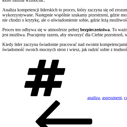
które można wzmocnić.
Analiza kompetencji liderskich to proces, który zaczyna się od zro
wykorzystywane. Następnie wspólnie szukamy przestrzeni, gdzie możn
nie chodzi o krytykę, ale o uświadomienie sobie, gdzie leżą możliwośc
Proces ten odbywa się w atmosferze pełnej
bezpieczeństwa
. To ważn
jest możliwa. Pracujemy razem, aby stworzyć dla Ciebie przestrzeń, 
Kiedy lider zaczyna świadomie pracować nad swoimi kompetencjami
świadomość swoich mocnych stron i wiesz, jak radzić sobie z trudno
Tagi
analiza
,
assessment
,
c
Nawigacja
Poprzedni
wpis
wpisu