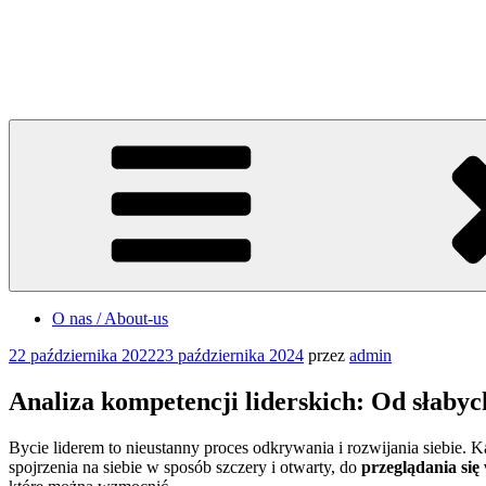
Przejdź
do
Michał Ejchman
treści
COACHING | CONSULTING | COMMUNICATION
O nas / About-us
Opublikowane
22 października 2022
23 października 2024
przez
admin
w
Analiza kompetencji liderskich: Od słabyc
Bycie liderem to nieustanny proces odkrywania i rozwijania siebie. 
spojrzenia na siebie w sposób szczery i otwarty, do
przeglądania się 