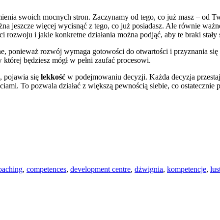
zumienia swoich mocnych stron. Zaczynamy od tego, co już masz – od 
a jeszcze więcej wycisnąć z tego, co już posiadasz. Ale równie ważne
i rozwoju i jakie konkretne działania można podjąć, aby te braki stały
e, ponieważ rozwój wymaga gotowości do otwartości i przyznania się d
w której będziesz mógł w pełni zaufać procesowi.
, pojawia się
lekkość
w podejmowaniu decyzji. Każda decyzja przestaj
ściami. To pozwala działać z większą pewnością siebie, co ostateczni
oaching
,
competences
,
development centre
,
dżwignia
,
kompetencje
,
lus