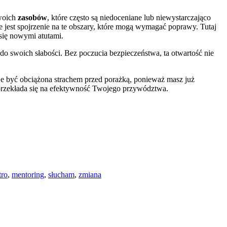
Twoich
zasobów
, które często są niedoceniane lub niewystarczająco
 jest spojrzenie na te obszary, które mogą wymagać poprawy. Tutaj
 się nowymi atutami.
o swoich słabości. Bez poczucia bezpieczeństwa, ta otwartość nie
e być obciążona strachem przed porażką, ponieważ masz już
e przekłada się na efektywność Twojego przywództwa.
tro
,
mentoring
,
słucham
,
zmiana