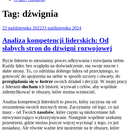
Tag:
dżwignia
Opublikowane
22 października 2022
23 października 2024
w
Analiza kompetencji liderskich: Od
słabych stron do dźwigni rozwojowej
Bycie liderem to nieustanny proces odkrywania i rozwijania siebie.
Każdy lider, bez względu na doświadczenie, ma swoje mocne i
słabe strony. To, co odróżnia dobrego lidera od przeciętnego, to
gotowość do spojrzenia na siebie w sposób szczery i otwarty, do
przeglądania się w lustrze
swoich działań i decyzji. W mojej pracy
z liderami
słucham
ich historii, wyzwań i celów, aby wspólnie
zidentyfikować te obszary, które można wzmocnić.
Analiza kompetencji liderskich to proces, który zaczyna się od
zrozumienia swoich mocnych stron. Zaczynamy od tego, co już
masz – od Twoich
zasobów
, które często są niedoceniane lub
niewystarczająco wykorzystywane. Następnie wspólnie szukamy
przestrzeni, gdzie można jeszcze więcej wycisnąć z tego, co już
posiadasz. Ale równie ważne jest spojrzenie na te obszary, które