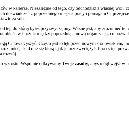
ów w karierze. Niezależnie od tego, czy odchodzisz z własnej woli, cz
ch doświadczeń z poprzedniego miejsca pracy i pomagam Ci
przejrze
stawić za sobą.
 tej, do której byłeś przyzwyczajony. Ważne jest, aby zrozumieć te r
obieństw i różnic między poprzednią a nową organizacją, co pozwal
mogą Ci towarzyszyć. Często jest to lęk przed nowym środowiskiem, 
 zrozumieć, skąd one się biorą i jak je przezwyciężyć. Proces ten poz
na rozwój.
ją do wzrostu. Wspólnie odkrywamy Twoje
zasoby
, abyś mógł wejść w n