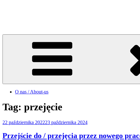
Przejdź
do
Michał Ejchman
treści
COACHING | CONSULTING | COMMUNICATION
O nas / About-us
Tag:
przejęcie
Opublikowane
22 października 2022
23 października 2024
w
Przejście do / przejęcia przez nowego pr